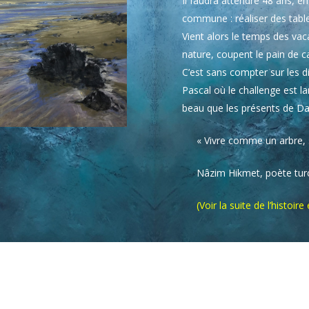
Il faudra attendre 48 ans, e
commune : réaliser des tabl
Vient alors le temps des vaca
nature, coupent le pain de 
C’est sans compter sur les di
Pascal où le challenge est la
beau que les présents de D
« Vivre comme un arbre, s
Nâzim Hikmet, poète turc
(Voir la suite de l’histoir