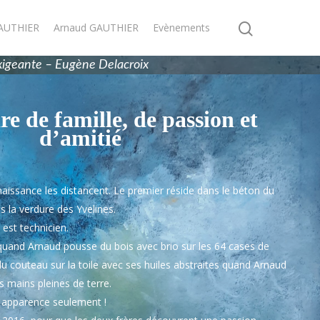
GAUTHIER
Arnaud GAUTHIER
Evènements
xigeante – Eugène Delacroix
re de famille, de passion et
d’amitié
aissance les distancent. Le premier réside dans le béton du
 la verdure des Yvelines.
t est technicien.
 quand Arnaud pousse du bois avec brio sur les 64 cases de
u couteau sur la toile avec ses huiles abstraites quand Arnaud
 mains pleines de terre.
n apparence seulement !