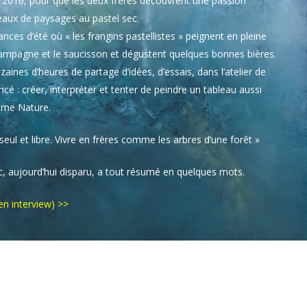
n 2016, pour que les deux frères découvrent une passion
eaux de paysages au pastel sec.
nces d’été où « les frangins pastellistes » peignent en pleine
campagne et le saucisson et dégustent quelques bonnes bières.
zaines d’heures de partage d’idées, d’essais, dans l’atelier de
ncé : créer, interpréter et tenter de peindre un tableau aussi
ame Nature.
eul et libre. Vivre en frères comme les arbres d’une forêt »
, aujourd’hui disparu, a tout résumé en quelques mots.
e en interview) >>