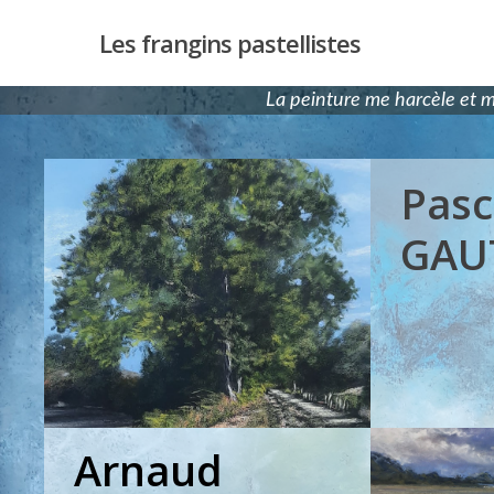
Les frangins pastellistes
La peinture me harcèle et 
Pasc
GAU
Hit enter to search or ESC to close
Arnaud