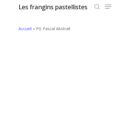
Les frangins pastellistes
Accueil
»
PG Pascal Abstrait
Hit enter to search or ESC to close